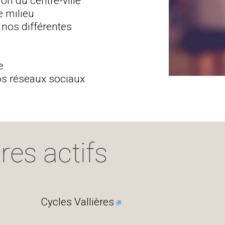
ion du centre-ville
e milieu
r nos différentes
e
os réseaux sociaux
es actifs
Cycles Vallières