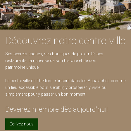
Découvrez notre centre-ville
Ses secrets cachés, ses boutiques de proximité, ses
restaurants, la richesse de son histoire et de son
patrimoine unique.
Le centre-ville de Thetford s'inscrit dans les Appalaches comme
un lieu accessible pour s'établir, y prospérer, y vivre ou
simplement pour y passer un bon moment!
Devenez membre dès aujourd'hui!
Écrivez-nous